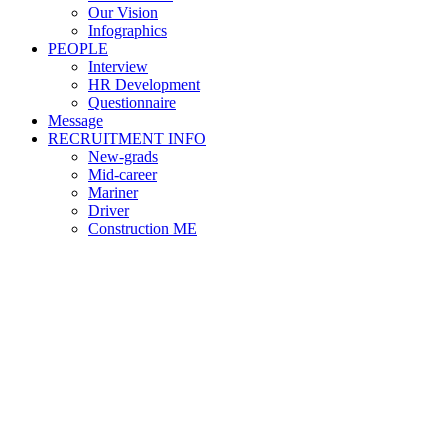
Our Vision
Infographics
PEOPLE
Interview
HR Development
Questionnaire
Message
RECRUITMENT INFO
New-grads
Mid-career
Mariner
Driver
Construction ME