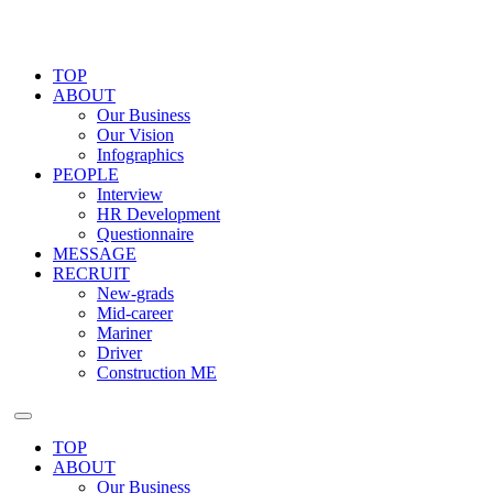
TOP
ABOUT
Our Business
Our Vision
Infographics
PEOPLE
Interview
HR Development
Questionnaire
MESSAGE
RECRUIT
New-grads
Mid-career
Mariner
Driver
Construction ME
TOP
ABOUT
Our Business