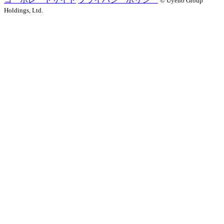
©️ Uyeno Group
Holdings, Ltd.